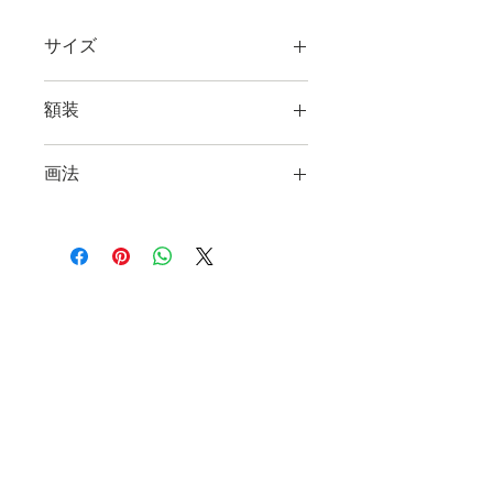
サイズ
縦45.5㎝Ｘ横38㎝
額装
画法
アクリル・キャンバス
あなたのお店にアートを飾ってみませんか？