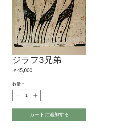
ジラフ3兄弟
価
￥45,000
格
数量
*
カートに追加する