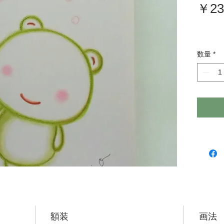
￥23
数量
*
額装
画法