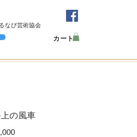
るなび芸術協会
カート
の上の風車
価
,000