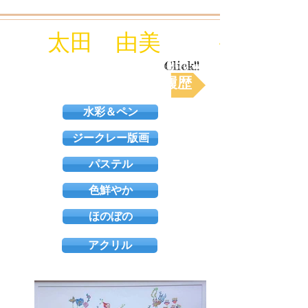
太田 由美 - Yumi Oht
Click!!
活動履歴
水彩＆ペン
ジークレー版画
パステル
色鮮やか
ほのぼの
アクリル