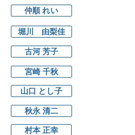
仲順 れい
堀川 由梨佳
古河 芳子
宮崎 千秋
山口 とし子
秋永 清二
村本 正幸