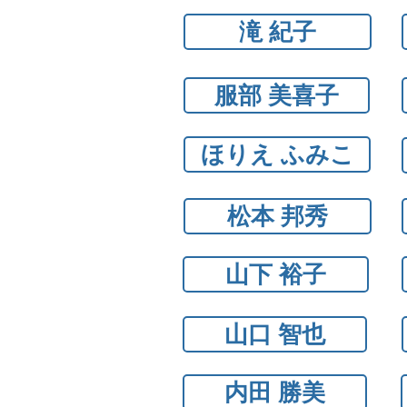
滝 紀子
服部 美喜子
ほりえ ふみこ
松本 邦秀
山下 裕子
山口 智也
内田 勝美