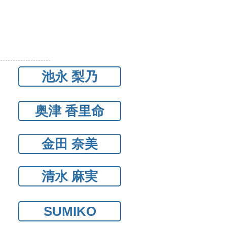
池永 梨乃
奥津 香里命
金田 奈美
清水 麻実
SUMIKO