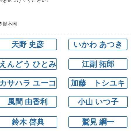
品を見つけてください。
※順不同
天野 史彦
いかわ あつき
えんどう ひとみ
江副 拓郎
カサハラ ユーコ
加藤 トシユキ
風間 由香利
小山 いつ子
鈴木 啓典
鷲見 綱一