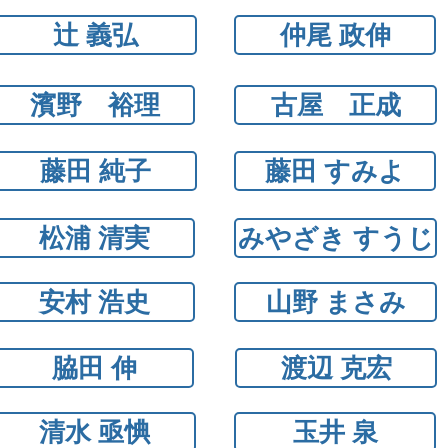
辻 義弘
仲尾 政伸
濱野 裕理
古屋 正成
藤田 純子
藤田 すみよ
松浦 清実
みやざき すうじ
安村 浩史
山野 まさみ
脇田 伸
渡辺 克宏
清水 亟㥏
玉井 泉