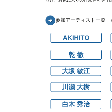
ぜひ、お気に入りの作家さんや作
参加アーティスト一覧
AKIHITO
乾 徹
大坂 敏江
川瀬 大樹
白木 秀治