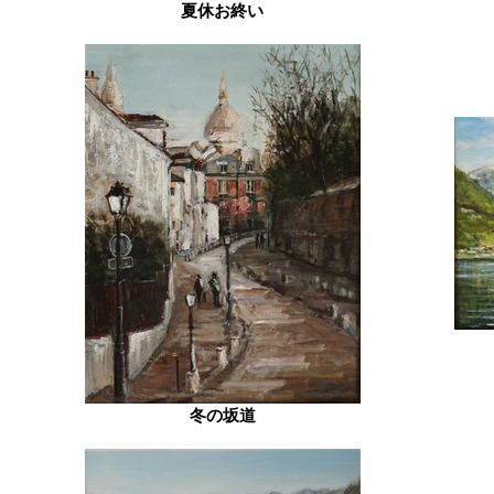
夏休お終い
冬の坂道