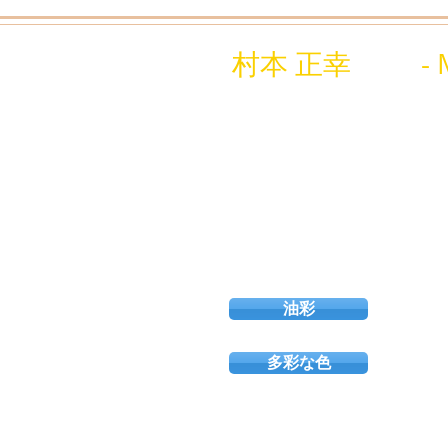
村本 正幸 - Mas
油彩
多彩な色